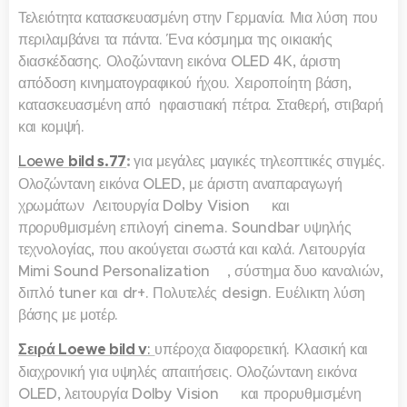
Τελειότητα κατασκευασμένη στην Γερμανία. Μια λύση που
περιλαμβάνει τα πάντα. Ένα κόσμημα της οικιακής
διασκέδασης. Ολοζώντανη εικόνα OLED 4Κ, άριστη
απόδοση κινηματογραφικού ήχου. Χειροποίητη βάση,
κατασκευασμένη από ηφαιστιακή πέτρα. Σταθερή, στιβαρή
και κομψή.
Loewe
bild s.77
:
για μεγάλες μαγικές τηλεοπτικές στιγμές.
Ολοζώντανη εικόνα OLED, με άριστη αναπαραγωγή
χρωμάτων Λειτουργία Dolby Vision™ και
προρυθμισμένη επιλογή cinema. Soundbar υψηλής
τεχνολογίας, που ακούγεται σωστά και καλά. Λειτουργία
Mimi Sound Personalization™, σύστημα δυο καναλιών,
διπλό tuner και dr+. Πολυτελές design. Ευέλικτη λύση
βάσης με μοτέρ.
Σειρά Loewe bild v
:
υπέροχα διαφορετική. Κλασική και
διαχρονική για υψηλές απαιτήσεις. Ολοζώντανη εικόνα
OLED, λειτουργία Dolby Vision™ και προρυθμισμένη