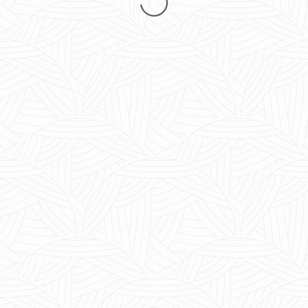
Loewe stellar
Από
3.299,00
€