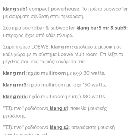
klang sub1
compact powerhouse. Το πρώτο subwoofer
με ασύρματη σύνδεση στην τηλεόραση.
Σύστημα soundbar & subwoofer
klang bar5 mr & sub5:
υπέροχος ήχος από κάθε πλευρά.
Σειρά ηχείων LOEWE.
klang mr:
απολαύστε μουσική σε
κάθε χώρο με το σύστημα Loewe Multiroom. Επιλέξτε το
μέγεθος που σας ταιριάζει ανάμεσα στα:
klang mr1
: ηχείο multiroom
με ισχύ 30 watts,
klang mr3
:
ηχείο multiroom με ισχύ 150 watts,
klang mr5
:
ηχείο multiroom με ισχύ 180 watts.
"Έξυπνο" ραδιόφωνο
klang s1
: ποικιλία μουσικής
μετάδοσης.
"Έξυπνο" ραδιόφωνο
klang s3
: απεριόριστη μουσική
ποικιλομορφία, με cd.