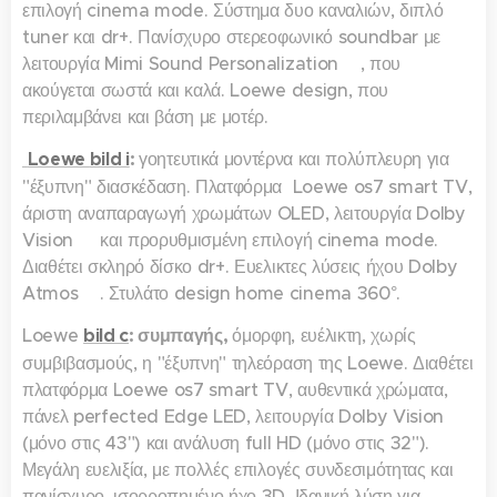
επιλογή cinema mode. Σύστημα δυο καναλιών, διπλό
tuner και dr+. Πανίσχυρο στερεοφωνικό soundbar με
λειτουργία Mimi Sound Personalization™, που
ακούγεται σωστά και καλά. Loewe design, που
περιλαμβάνει και βάση με μοτέρ.
Loewe
bild i
:
γοητευτικά μοντέρνα και πολύπλευρη για
"έξυπνη" διασκέδαση. Πλατφόρμα Loewe os7 smart TV,
άριστη αναπαραγωγή χρωμάτων OLED, λειτουργία Dolby
Vision™ και προρυθμισμένη επιλογή cinema mode.
Διαθέτει σκληρό δίσκο dr+. Ευελικτες λύσεις ήχου Dolby
Atmos™. Στυλάτο design home cinema 360°.
Loewe
bild c
: συμπαγής,
όμορφη, ευέλικτη, χωρίς
συμβιβασμούς, η "έξυπνη" τηλεόραση της Loewe. Διαθέτει
πλατφόρμα Loewe os7 smart TV, αυθεντικά χρώματα,
πάνελ perfected Edge LED, λειτουργία Dolby Vision™
(μόνο στις 43") και ανάλυση full HD (μόνο στις 32").
Μεγάλη ευελιξία, με πολλές επιλογές συνδεσιμότητας και
πανίσχυρο, ισορροπημένο ήχο 3D. Ιδανική λύση για