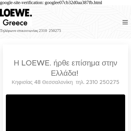
google-site-verification: googlee07cb32d0aa387fb.html
Τηλέφωνο επικοινωνίας 2310 250275
Η LOEWE. ήρθε επίσημα στην
Ελλάδα!
Κηφισίας 48 Θεσσαλονίκη τηλ. 2310 250275