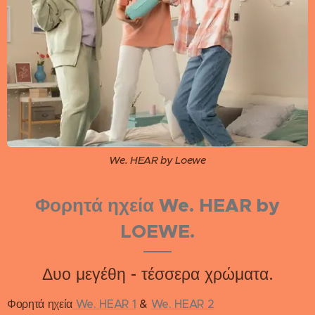
We. HEAR by Loewe
Φορητά ηχεία We. HEAR by
LOEWE.
Δυο μεγέθη - τέσσερα χρώματα.
Φορητά ηχεία
We. HEAR 1
&
We. HEAR 2