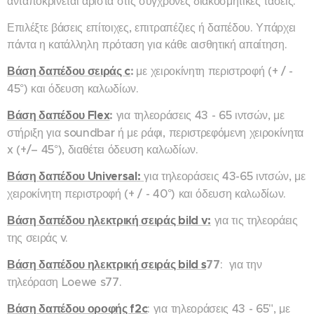
ανταποκρίνεται άριστα στις σύγχρονες διακοσμητικές τάσεις.
Επιλέξτε βάσεις επίτοιχες, επιτραπέζιες ή δαπέδου. Υπάρχει
πάντα η κατάλληλη πρόταση για κάθε αισθητική απαίτηση.
Βάση δαπέδου σειράς c
:
με χειροκίνητη περιστροφή (+ / -
45°) και όδευση καλωδίων.
Βάση
δαπέδου Flex
:
για τηλεοράσεις 43 - 65 ιντσών, με
στήριξη για soundbar ή με ράφι, περιστρεφόμενη χειροκίνητα
x (+/– 45°), διαθέτει όδευση καλωδίων.
Βάση δαπέδου Universal:
για τηλεοράσεις 43-65 ιντσών, με
χειροκίνητη περιστροφή (+ / - 40°) και όδευση καλωδίων.
Βάση δαπέδου ηλεκτρική σειράς bild v:
για τις τηλεοράεις
της σειράς v.
Βάση δαπέδου ηλεκτρική σειράς bild s
77
: για την
τηλεόραση Loewe s77.
Βάση δαπέδου οροφής f2c
: για τηλεοράσεις 43 - 65", με