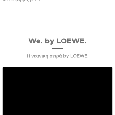
We. by LOEWE.
Η νεανική σειρά by LOEWE.